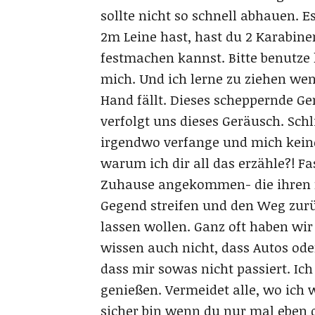
sollte nicht so schnell abhauen.
2m Leine hast, hast du 2 Karabi
festmachen kannst. Bitte benutze k
mich. Und ich lerne zu ziehen we
Hand fällt. Dieses scheppernde G
verfolgt uns dieses Geräusch. Sc
irgendwo verfange und mich keiner
warum ich dir all das erzähle?! 
Zuhause angekommen- die ihren n
Gegend streifen und den Weg zurüc
lassen wollen. Ganz oft haben wi
wissen auch nicht, dass Autos ode
dass mir sowas nicht passiert. Ic
genießen. Vermeidet alle, wo ich
sicher bin wenn du nur mal eben 