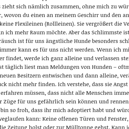
 Es zieht sich nämlich zusammen, ohne mich zu wür
ner, wovon du einen an meinem Geschirr und den 
eine Flexileinen (Rollleinen). Sie vergrößert die 
nn ich mehr Raum möchte. Aber das Schlimmste ist
eräusch ist für uns ängstliche Hunde besonders sc
hlimmer kann es für uns nicht werden. Wenn ich mi
 findet, werde ich ganz alleine und verlassen ste
Fast täglich liest man Meldungen von Hunden – oft
euen Besitzern entwischen und dann alleine, ver
k nicht mehr finden. Ich verstehe, dass sie Angst
r erfahren müssen, dass nicht alle Menschen immer
r Züge für uns gefährlich sein können und rennen 
h bin so froh, dass ihr mich adoptiert habt und wü
 weglaufen kann: Keine offenen Türen und Fenster
die Zeitung holst oder zur Mülltonne gehst. Kann