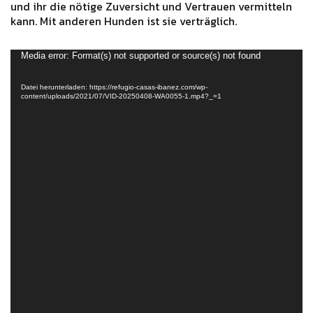
und ihr die nötige Zuversicht und Vertrauen vermitteln
kann. Mit anderen Hunden ist sie verträglich.
Video-
Media error: Format(s) not supported or source(s) not found
Player
Datei herunterladen: https://refugio-casas-ibanez.com/wp-
content/uploads/2021/07/VID-20250408-WA0055-1.mp4?_=1